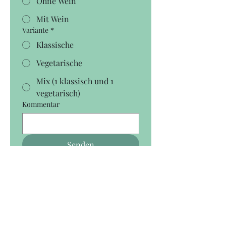
Ohne Wein
Mit Wein
Variante
*
Klassische
Vegetarische
Mix (1 klassisch und 1
vegetarisch)
Kommentar
Senden