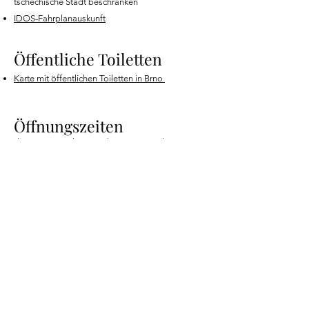
tschechische Stadt beschränken
IDOS-Fahrplanauskunft
Öffentliche Toiletten
Karte mit öffentlichen Toiletten in Brno
Öffnungszeiten
die Supermärkte sind mit Ausnahmen von
bestimmten Feiertagen von Montag bis Sonntag
geöffnet, meistens von 7:00 bis 21:00
Trinkbrunnen
Karte mit öffentlichen Trinkbrunnen in Brno